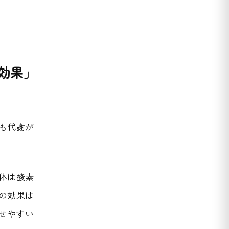
効果」
も代謝が
体は酸素
の効果は
せやすい