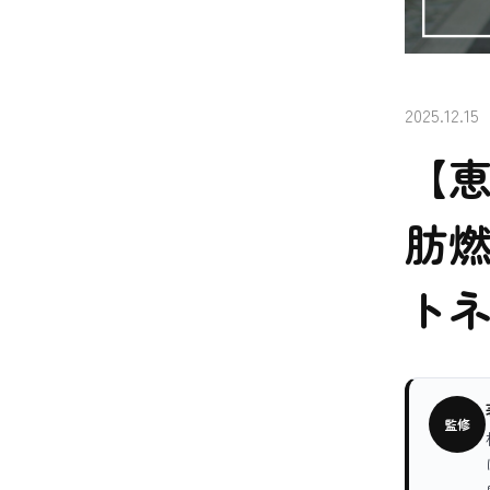
2025.12.15
【
肪
トネ
監修