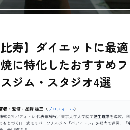
恵比寿】ダイエットに最適
燃焼に特化したおすすめフ
スジム・スタジオ4選
著者・監修：星野 雄三（
プロフィール
）
株式会社バディトレ 代表取締役／東京大学大学院で
筋生理学
を専攻。科
にもとづくHIIT式セミパーソナルジム「バディトレ」を都内で運営。「
虎」全出資達成。