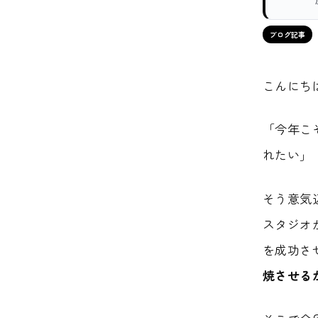
ブログ記事
こんにち
「今年こ
れたい」
そう意気
スタジオ
を成功さ
焼させる