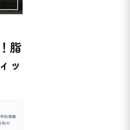
！脂
ィッ
学的根拠
令和の