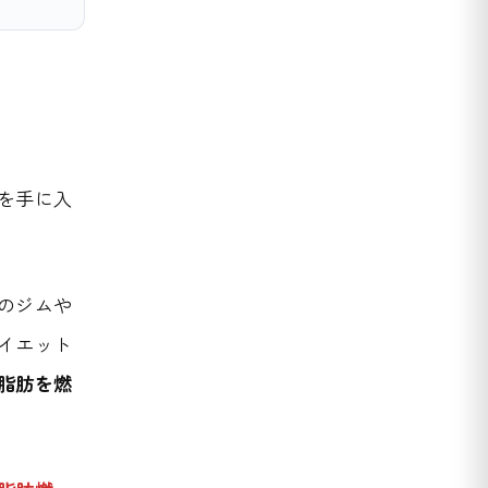
を手に入
のジムや
イエット
脂肪を燃