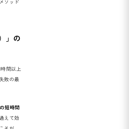
メソッド
）」の
1時間以上
失敗の最
度の短時間
通えて効
こそが、