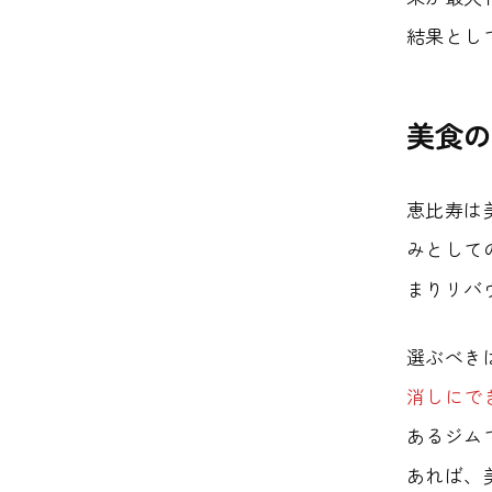
結果とし
美食の
恵比寿は
みとして
まりリバ
選ぶべき
消しにで
あるジム
あれば、