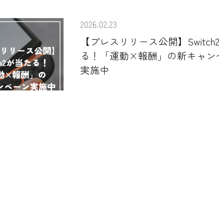
2026.02.23
【プレスリリース公開】Switch
る！「運動×報酬」の新キャン
実施中
1
2
3
4
5
6
…
9
Next »