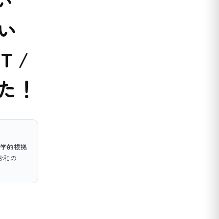
い
いい
 /
た！
学的根拠
令和の