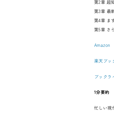
第2章 超
第3章 最
第4章 ま
第5章 さ
Amazon
楽天ブッ
ブックラ
1分要約
忙しい現代