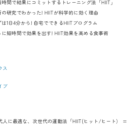
短時間で結果にコミットするトレーニング法「HIIT」
新の研究でわかった! HIITが科学的に効く理由
ずは1日4分から! 自宅でできるHIITプログラム
らに短時間で効果を出す! HIIT効果を高める食事術
クス
イブ
人に最適な、次世代の運動法「HIIT(ヒット/ヒート） =