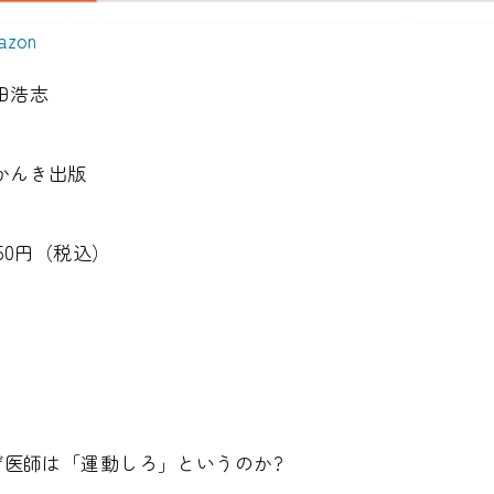
azon
田浩志
かんき出版
650円（税込）
なぜ医師は「運動しろ」というのか?