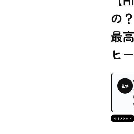
【H
の
最高
ヒ
監修
HIITメソッド