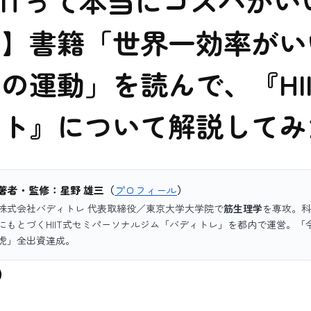
IITって本当にコスパがい
？】書籍「世界一効率が
の運動」を読んで、『HIIT
ート』について解説してみ
著者・監修：星野 雄三（
プロフィール
）
株式会社バディトレ 代表取締役／東京大学大学院で
筋生理学
を専攻。科
にもとづくHIIT式セミパーソナルジム「バディトレ」を都内で運営。「
虎」全出資達成。